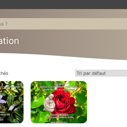
ation
chés