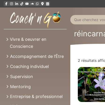
Aller
au
contenu
réincarn
Vivre & oeuvrer en
Conscience
Accompagnement de l’Être
2 résultats affi
Coaching individuel
Supervision
Mentoring
Entreprise & professionnel