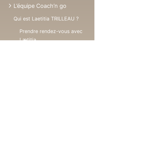
L’équipe Coach’n go
Qui est Laetitia TRILLEAU ?
Prendre rendez-vous avec
Lætitia
Conditions tarifaires
Qui est Siham FICIENNE ?
Qui est Emmanuelle TRILLEAU
GOLETTO ?
Contact & rendez-vous
Jardin des ressources
Podcasts
L’Autre Blog