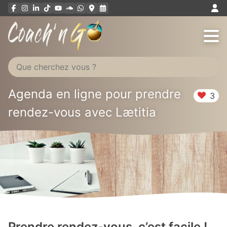
Aller
au
contenu
Agenda en ligne pour prendre
3
rendez-vous avec Lætitia
Prendre rendez-vous, c’est facile !