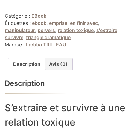
Ebook
:
Catégorie :
EBook
S'extraire
Étiquettes :
ebook
,
emprise
,
en finir avec
,
et
manipulateur
,
pervers
,
relation toxique
,
s'extraire
,
survivre
survivre
,
triangle dramatique
à
Marque :
Lætitia TRILLEAU
une
relation
toxique
Description
Avis (0)
Description
S’extraire et survivre à une
relation toxique