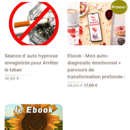
Promo !
Séance d’ auto hypnose
Ebook : Mon auto-
enregistrée pour Arrêter
diagnostic émotionnel +
le tabac
parcours de
transformation profonde :
19,90
€
Le
Le
49,00
€
17,00
€
prix
prix
initial
actuel
était :
est :
49,00 €.
17,00 €.