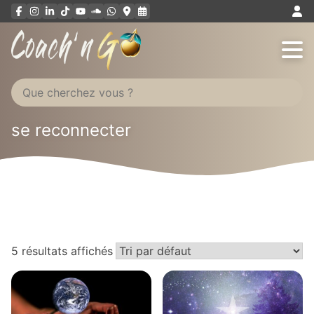
Aller
au
contenu
se reconnecter
5 résultats affichés