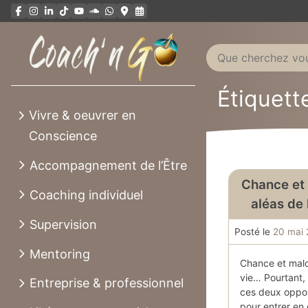
Aller
au
contenu
Étiquette
Vivre & oeuvrer en
Conscience
Accompagnement de l’Être
Chance et 
Coaching individuel
aléas de
Supervision
Posté le
20 mai 
Mentoring
Chance et malc
vie… Pourtant, i
Entreprise & professionnel
ces deux oppos
pour entrer en 