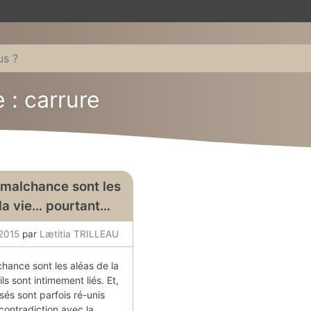
 : carrure
malchance sont les
 la vie… pourtant…
2015
par
Lætitia TRILLEAU
hance sont les aléas de la
ls sont intimement liés. Et,
és sont parfois ré-unis
contradiction avec la