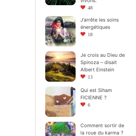
vivons.
48
J’arrête les soins
énergétiques
18
Je crois au Dieu de
Spinoza – disait
Albert Einstein
13
Qui est Siham
FICIENNE ?
6
Comment sortir de
la roue du karma ?