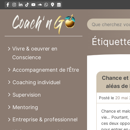
Aller
au
contenu
Étiquett
Vivre & oeuvrer en
Conscience
Accompagnement de l’Être
Chance et 
Coaching individuel
aléas de
Supervision
Posté le
20 mai 
Mentoring
Chance et malc
vie… Pourtant, i
Entreprise & professionnel
ces deux oppos
pour entrer en 