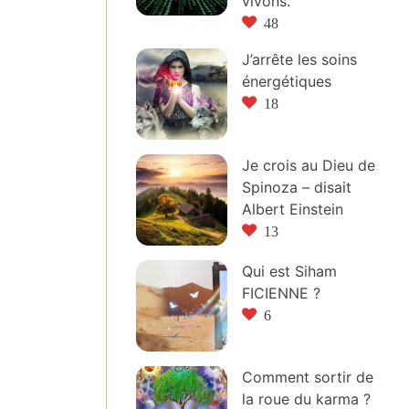
vivons.
48
J’arrête les soins
énergétiques
18
Je crois au Dieu de
Spinoza – disait
Albert Einstein
13
Qui est Siham
FICIENNE ?
6
Comment sortir de
la roue du karma ?