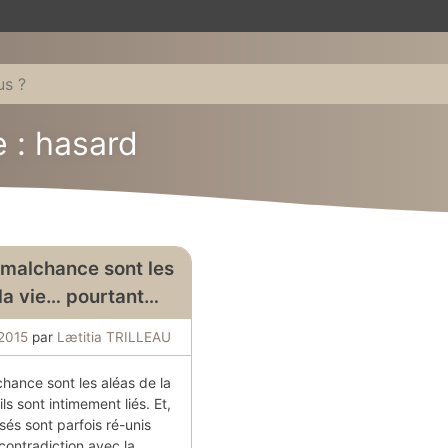
e : hasard
malchance sont les
 la vie… pourtant…
2015
par
Lætitia TRILLEAU
hance sont les aléas de la
ls sont intimement liés. Et,
és sont parfois ré-unis
contradiction avec la