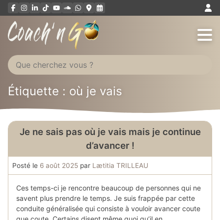
Aller
au
contenu
Étiquette : où je vais
Je ne sais pas où je vais mais je continue
d’avancer !
Posté le
6 août 2025
par
Lætitia TRILLEAU
Ces temps-ci je rencontre beaucoup de personnes qui ne
savent plus prendre le temps. Je suis frappée par cette
conduite généralisée qui consiste à vouloir avancer coute
que coute. Certains disent même quoi qu’il en