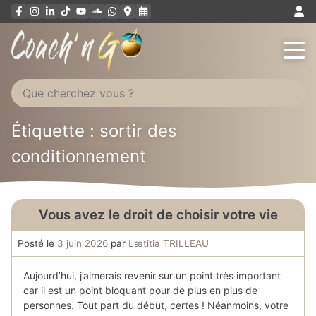
Aller
au
contenu
Étiquette : sortir des
conditionnement
Vous avez le droit de choisir votre vie
Posté le
3 juin 2026
par
Lætitia TRILLEAU
Aujourd’hui, j’aimerais revenir sur un point très important
car il est un point bloquant pour de plus en plus de
personnes. Tout part du début, certes ! Néanmoins, votre