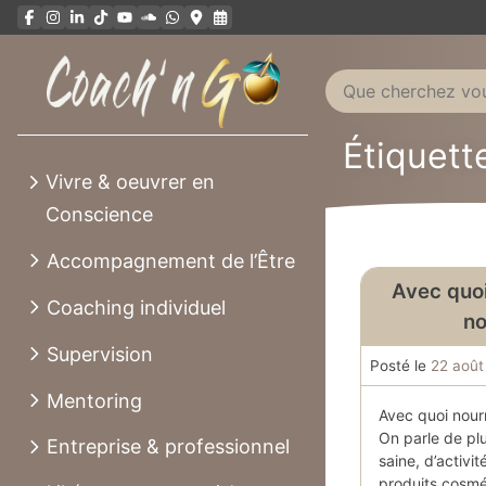
Aller
au
contenu
Étiquette
Vivre & oeuvrer en
Conscience
Accompagnement de l’Être
Avec quoi
Coaching individuel
no
Supervision
Posté le
22 août
Mentoring
Avec quoi nourr
On parle de plu
Entreprise & professionnel
saine, d’activi
produits cosmé