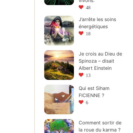
vivons.
48
J’arrête les soins
énergétiques
18
Je crois au Dieu de
Spinoza – disait
Albert Einstein
13
Qui est Siham
FICIENNE ?
6
Comment sortir de
la roue du karma ?