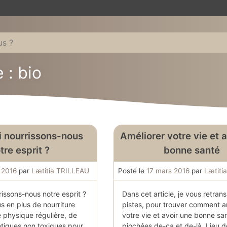
 : bio
 nourrissons-nous
Améliorer votre vie et 
tre esprit ?
bonne santé
 2016
par
Lætitia TRILLEAU
Posté le
17 mars 2016
par
Lætiti
issons-nous notre esprit ?
Dans cet article, je vous retra
s en plus de nourriture
pistes, pour trouver comment a
té physique régulière, de
votre vie et avoir une bonne sa
tiques non toxiques pour
piochées de-ça et de-là. Lieu 