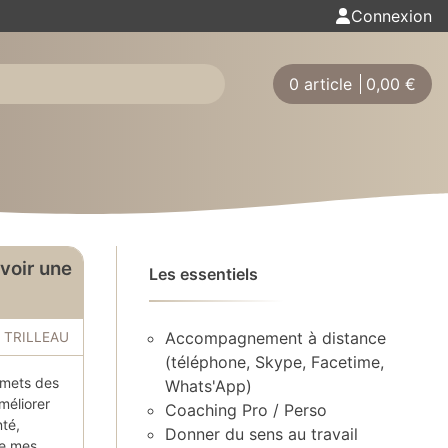
Connexion
0 article
0,00
€
avoir une
Les essentiels
Accompagnement à distance
a TRILLEAU
(téléphone, Skype, Facetime,
nsmets des
Whats'App)
méliorer
Coaching Pro / Perso
nté,
Donner du sens au travail
de mes