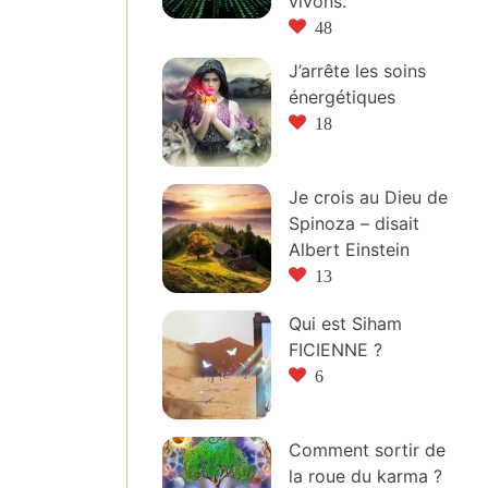
vivons.
48
J’arrête les soins
énergétiques
18
Je crois au Dieu de
Spinoza – disait
Albert Einstein
13
Qui est Siham
FICIENNE ?
6
Comment sortir de
la roue du karma ?