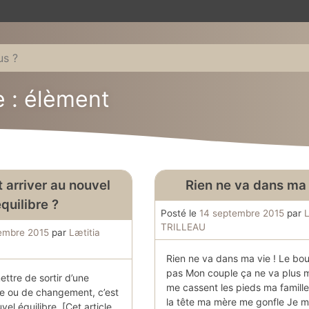
e : élèment
arriver au nouvel
Rien ne va dans ma 
quilibre ?
Posté le
14 septembre 2015
par
L
TRILLEAU
embre 2015
par
Lætitia
Rien ne va dans ma vie ! Le bou
pas Mon couple ça ne va plus m
ttre de sortir d’une
me cassent les pieds ma famill
se ou de changement, c’est
la tête ma mère me gonfle Je m
vel équilibre. [Cet article