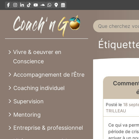
Aller
au
contenu
Étiquett
Vivre & oeuvrer en
Conscience
Accompagnement de l’Être
Comment 
Coaching individuel
é
Supervision
Posté le
18 sept
TRILLEAU
Mentoring
Ce qui va perme
Entreprise & professionnel
période de cri
arriver à un nou