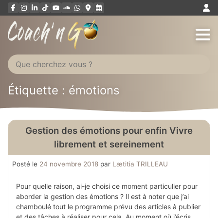
Aller
au
contenu
Étiquette : émotions
Gestion des émotions pour enfin Vivre
librement et sereinement
Posté le
24 novembre 2018
par
Lætitia TRILLEAU
Pour quelle raison, ai-je choisi ce moment particulier pour
aborder la gestion des émotions ? Il est à noter que j’ai
chamboulé tout le programme prévu des articles à publier
et des tâches à réaliser pour cela. Au moment où j’écris