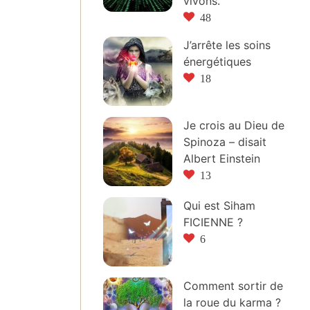
vivons.
48
J’arrête les soins
énergétiques
18
Je crois au Dieu de
Spinoza – disait
Albert Einstein
13
Qui est Siham
FICIENNE ?
6
Comment sortir de
la roue du karma ?