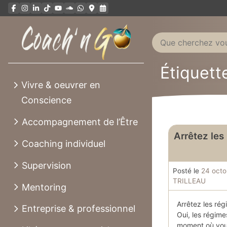
Aller
au
contenu
Étiquette
Vivre & oeuvrer en
Conscience
Accompagnement de l’Être
Arrêtez les
Coaching individuel
Supervision
Posté le
24 octo
TRILLEAU
Mentoring
Arrêtez les rég
Entreprise & professionnel
Oui, les régime
moment où vous