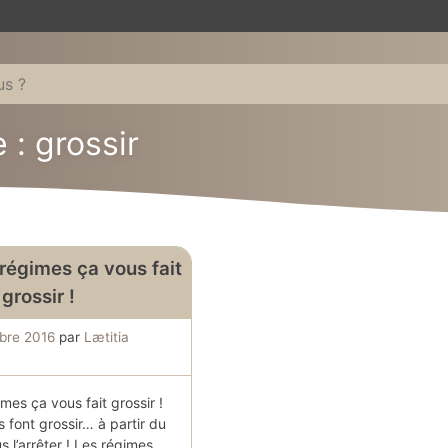
 : grossir
 régimes ça vous fait
grossir !
bre 2016
par
Lætitia
imes ça vous fait grossir !
s font grossir… à partir du
 l’arrêter ! Les régimes