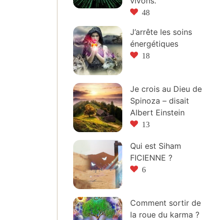
vivons.
48
J’arrête les soins
énergétiques
18
Je crois au Dieu de
Spinoza – disait
Albert Einstein
13
Qui est Siham
FICIENNE ?
6
Comment sortir de
la roue du karma ?