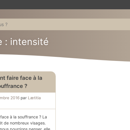
 : intensité
 faire face à la
ouffrance ?
embre 2016
par
Lætitia
face à la souffrance ? La
êt de nombreux visages.
nous pourrions penser, elle