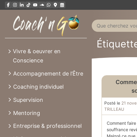
Aller
au
contenu
Étiquette
Vivre & oeuvrer en
Conscience
Accompagnement de l’Être
Comment
Coaching individuel
s
Supervision
Posté le
21 nov
TRILLEAU
Mentoring
Comment faire 
Entreprise & professionnel
souffrance rev
Malgré ce que 