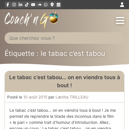
Aller
au
contenu
Étiquette : le tabac c’est tabou
Le tabac c’est tabou… on en viendra tous à
bout !
Posté le
10 août 2015
par
Lætitia TRILLEAU
Le tabac c’est tabou… on en viendra tous à bout ! Je me
permet de reprendre la tirade des inconnus dans le film
« le pari » comme trait d’humour d’introduction. Allez,
encore un coup : Le tabac c’est tabou… on en viendra