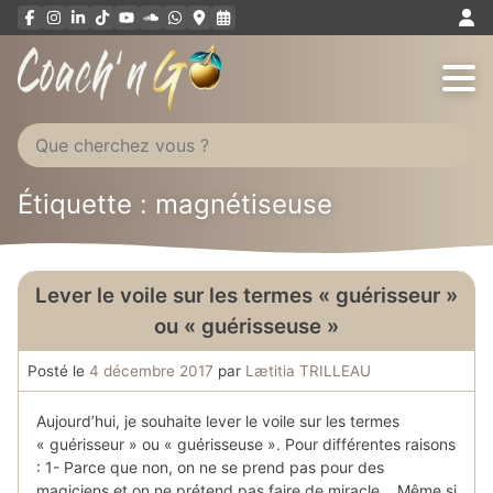
Aller
au
contenu
Étiquette : magnétiseuse
Lever le voile sur les termes « guérisseur »
ou « guérisseuse »
Posté le
4 décembre 2017
par
Lætitia TRILLEAU
Aujourd’hui, je souhaite lever le voile sur les termes
« guérisseur » ou « guérisseuse ». Pour différentes raisons
: 1- Parce que non, on ne se prend pas pour des
magiciens et on ne prétend pas faire de miracle… Même si