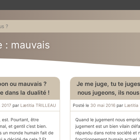
e : mauvais
bon ou mauvais ?
Je me juge, tu te juge
 dans la dualité !
nous jugeons, ils nous
 2017
par
Lætitia TRILLEAU
Posté le
30 mai 2016
par
Lætitia
, est. Pourtant, être
Quand le jugement nous empris
al, et gentil c’est bien.
jugement est un bien vilain défa
s un monde humain fait de
répandu dans notre société et 
ui a décidé de cela ? Et
fonctionnement humain actuel.