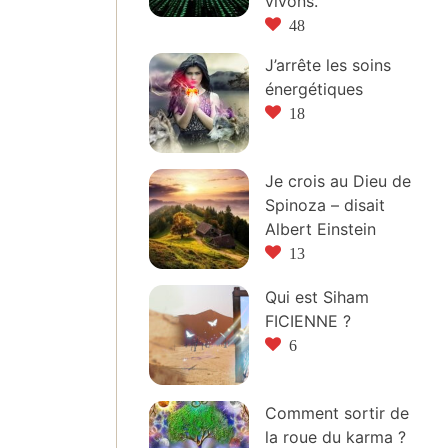
vivons.
48
J’arrête les soins
énergétiques
18
Je crois au Dieu de
Spinoza – disait
Albert Einstein
13
Qui est Siham
FICIENNE ?
6
Comment sortir de
la roue du karma ?