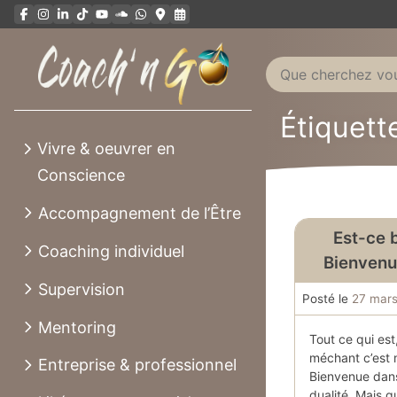
Aller
au
contenu
Étiquett
Vivre & oeuvrer en
Conscience
Accompagnement de l’Être
Est-ce 
Coaching individuel
Bienvenue
Supervision
Posté le
27 mars
Mentoring
Tout ce qui est
méchant c’est m
Entreprise & professionnel
Bienvenue dan
dualité. Mais q