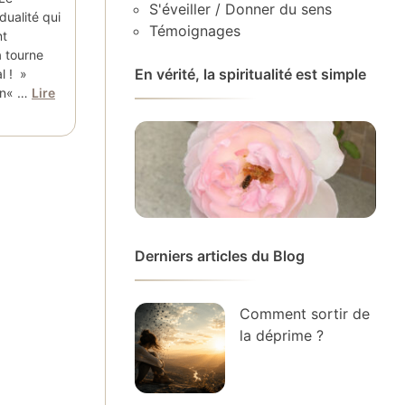
S'éveiller / Donner du sens
dualité qui
Témoignages
nt
 tourne
En vérité, la spiritualité est simple
l ! »
ien« …
Lire
Derniers articles du Blog
Comment sortir de
la déprime ?