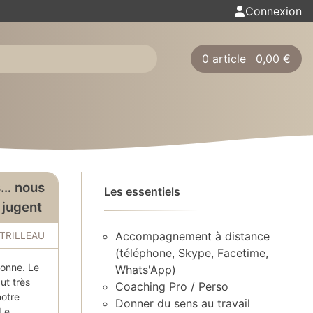
Connexion
0 article
0,00
€
s… nous
Les essentiels
 jugent
Accompagnement à distance
 TRILLEAU
(téléphone, Skype, Facetime,
onne. Le
Whats'App)
ut très
Coaching Pro / Perso
notre
Donner du sens au travail
 Le