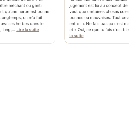
être méchant ou gentil !
jugement est lié au concept de 
ait qu’une herbe est bonne
veut que certaines choses soie
Longtemps, on m’a fait
bonnes ou mauvaises. Tout cela
auvaises herbes dans le
entre : « Ne fais pas ça c’est ma
t, long,…
Lire la suite
et « Oui, ce que tu fais c’est b
la suite