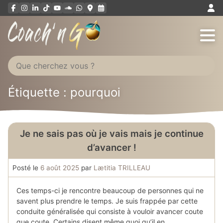
Aller
au
contenu
Étiquette : pourquoi
Je ne sais pas où je vais mais je continue
d’avancer !
Posté le
6 août 2025
par
Lætitia TRILLEAU
Ces temps-ci je rencontre beaucoup de personnes qui ne
savent plus prendre le temps. Je suis frappée par cette
conduite généralisée qui consiste à vouloir avancer coute
que coute. Certains disent même quoi qu’il en