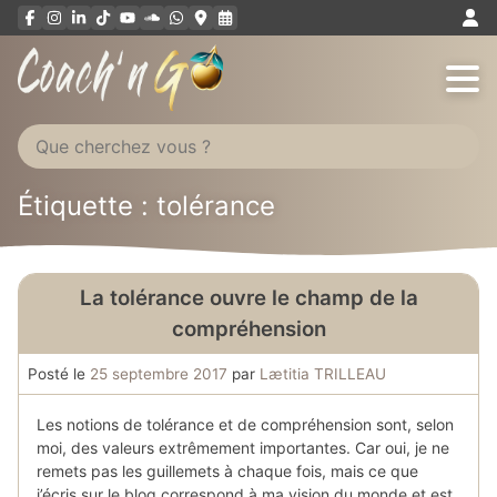
Aller
au
contenu
Étiquette : tolérance
La tolérance ouvre le champ de la
compréhension
Posté le
25 septembre 2017
par
Lætitia TRILLEAU
Les notions de tolérance et de compréhension sont, selon
moi, des valeurs extrêmement importantes. Car oui, je ne
remets pas les guillemets à chaque fois, mais ce que
j’écris sur le blog correspond à ma vision du monde et est