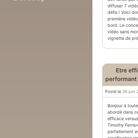
diffuser 7 vidéo
défis ! Voici 
première vidéo
bord. Le concep
vidéo sans mon
vignette de pr
Etre eff
performant 
Posté le
26 juin
Bonjour à toute
abordé dans cet
efficace versu
Timothy Ferris«
parfaitement av
planification s