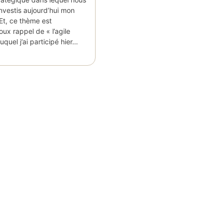
vestis aujourd’hui mon
Et, ce thème est
ux rappel de « l’agile
quel j’ai participé hier…