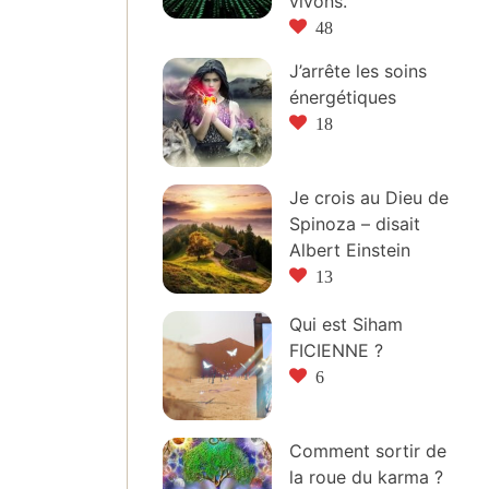
vivons.
48
J’arrête les soins
énergétiques
18
Je crois au Dieu de
Spinoza – disait
Albert Einstein
13
Qui est Siham
FICIENNE ?
6
Comment sortir de
la roue du karma ?