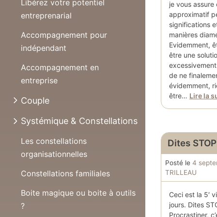
Libérez votre potentiel
je vous assure q
approximatif p
entreprenarial
significations 
Accompagnement pour
manières diam
Evidemment, êt
indépendant
être une solut
excessivement 
Accompagnement en
de ne finalemen
entreprise
évidemment, rie
être…
Lire la s
Couple
Systémique & Constellations
Les constellations
Dites STOP 
organisationnelles
Posté le
4 sept
TRILLEAU
Constellations familiales
Boite magique ou boite à outils
Ceci est la 5′ 
jours. Dites ST
?
Procrastiner, c’