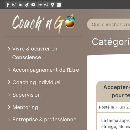
Aller
au
contenu
Catégori
Vivre & oeuvrer en
Conscience
Accompagnement de l’Être
Coaching individuel
Accepter 
Supervision
pour te
Mentoring
Posté le
7 juin 
Entreprise & professionnel
Le terme appro
étrange, étonna