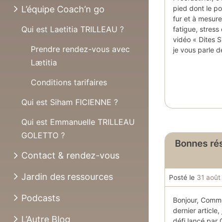
L’équipe Coach’n go
pied dont le po
fur et à mesur
Qui est Laetitia TRILLEAU ?
fatigue, stress 
vidéo « Dites S
Prendre rendez-vous avec
je vous parle 
Lætitia
Conditions tarifaires
Qui est Siham FICIENNE ?
Qui est Emmanuelle TRILLEAU
GOLETTO ?
Bonnes ré
Contact & rendez-vous
Jardin des ressources
Posté le
31 août
Podcasts
Bonjour, Comm
dernier article,
L’Autre Blog
défi lancé par 