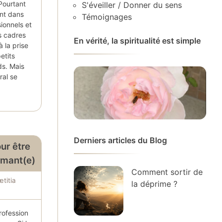
 Pourtant
S'éveiller / Donner du sens
ant dans
Témoignages
ionnels et
es cadres
En vérité, la spiritualité est simple
 la prise
etits
ds. Mais
ral se
Derniers articles du Blog
ur être
ormant(e)
Comment sortir de
titia
la déprime ?
rofession