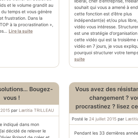
libéral, chef d’entreprise, freel
ids et le volume grandit au
souhait qui vous a amené à en
e du temps et vous génère
cette fonction est d’être plus
et frustration. Dans la
indépendant(e) et/ou plus libre,
TOP à la procrastination »,
vidéo vous intéresse. Structure
des…
Lire la suite
est une stratégie d’organisation
cette vidéo qui est la troisième 
vidéo en 7 jours, je vous expliq
pourquoi structurer votre tem
suite
solutions… Bougez-
Vous avez des résista
vous !
changement ? vo
procrastinez ? lisez ce
 2015
par
Lætitia TRILLEAU
Posté le
24 juillet 2015
par
Lætit
e indiqué dans mon
 j’ai décidé de relever le
Pendant les 33 dernières années
Olivier Roland de créer et