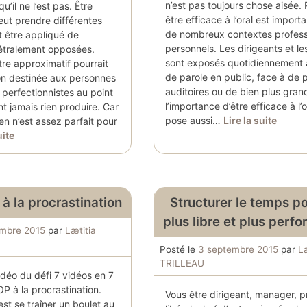
n’est pas toujours chose aisée.
u’il ne l’est pas. Être
être efficace à l’oral est import
eut prendre différentes
de nombreux contextes profess
et être appliqué de
personnels. Les dirigeants et l
étralement opposées.
sont exposés quotidiennement à
re approximatif pourrait
de parole en public, face à de p
ion destinée aux personnes
auditoires ou de bien plus gran
perfectionnistes au point
l’importance d’être efficace à l’o
t jamais rien produire. Car
pose aussi…
Lire la suite
n n’est assez parfait pour
uite
à la procrastination
Structurer le temps po
plus libre et plus perf
embre 2015
par
Lætitia
Posté le
3 septembre 2015
par
Læ
TRILLEAU
vidéo du défi 7 vidéos en 7
OP à la procrastination.
Vous être dirigeant, manager, p
est se traîner un boulet au