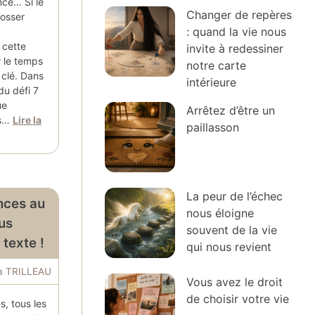
ance… Si le
Changer de repères
dosser
: quand la vie nous
 cette
invite à redessiner
r le temps
notre carte
 clé. Dans
intérieure
du défi 7
ue
Arrêtez d’être un
ps…
Lire la
paillasson
La peur de l’échec
nces au
nous éloigne
us
souvent de la vie
 texte !
qui nous revient
ia TRILLEAU
Vous avez le droit
de choisir votre vie
, tous les