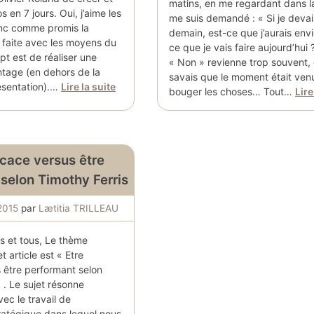
matins, en me regardant dans la
s en 7 jours. Oui, j’aime les
me suis demandé : « Si je devai
donc comme promis la
demain, est-ce que j’aurais envi
 faite avec les moyens du
ce que je vais faire aujourd’hui
t est de réaliser une
« Non » revienne trop souvent, 
tage (en dehors de la
savais que le moment était venu
ésentation).…
Lire la suite
bouger les choses… Tout…
Lire
icace versus être
selon Timothy Ferris
 2015
par
Lætitia TRILLEAU
s et tous, Le thème
 article est « Etre
s être performant selon
 . Le sujet résonne
ec le travail de
tratégique dans lequel nous