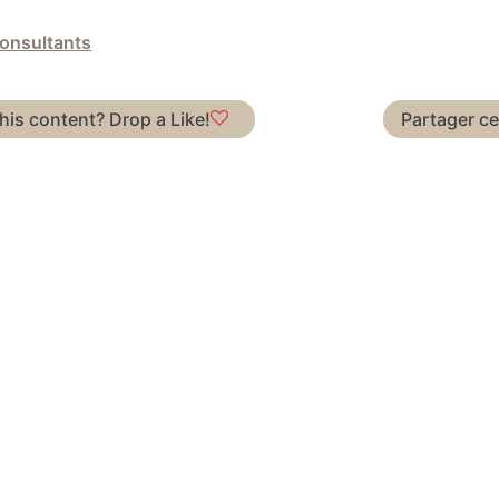
onsultants
this content? Drop a Like!
Partager c