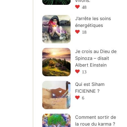
vivons.
48
J’arrête les soins
énergétiques
18
Je crois au Dieu de
Spinoza – disait
Albert Einstein
13
Qui est Siham
FICIENNE ?
6
Comment sortir de
la roue du karma ?