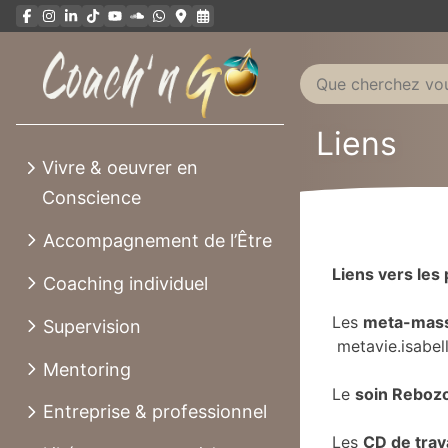
Aller
au
contenu
Liens
Vivre & oeuvrer en
Conscience
Accompagnement de l’Être
Liens vers les
Coaching individuel
Les
meta-mas
Supervision
metavie.isabe
Mentoring
Le
soin Reboz
Entreprise & professionnel
Les
CD de trava