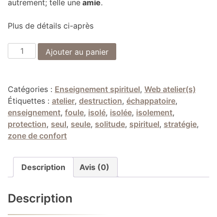
autrement; telle une
amie
.
Plus de détails ci-après
quantité
Ajouter au panier
de
Apprendre
à
Catégories :
Enseignement spirituel
,
Web atelier(s)
aimer
Étiquettes :
atelier
,
destruction
,
échappatoire
,
l’Amie
enseignement
,
foule
,
isolé
,
isolée
,
isolement
,
Solitude
protection
,
seul
,
seule
,
solitude
,
spirituel
,
stratégie
,
zone de confort
Description
Avis (0)
Description