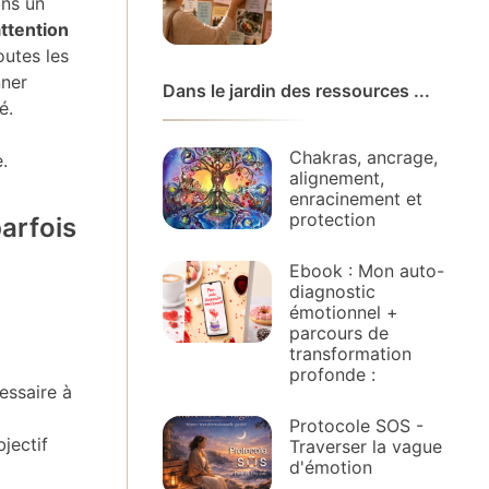
ins un
ttention
outes les
nner
Dans le jardin des ressources ...
é.
Chakras, ancrage,
.
alignement,
enracinement et
protection
parfois
Ebook : Mon auto-
diagnostic
émotionnel +
parcours de
transformation
profonde :
essaire à
Protocole SOS -
bjectif
Traverser la vague
d'émotion