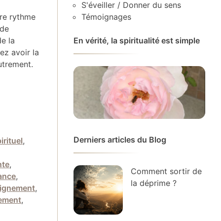
S'éveiller / Donner du sens
re rythme
Témoignages
 de
e la
En vérité, la spiritualité est simple
ez avoir la
utrement.
Derniers articles du Blog
rituel
,
nte
,
Comment sortir de
ance
,
la déprime ?
ignement
,
ement
,