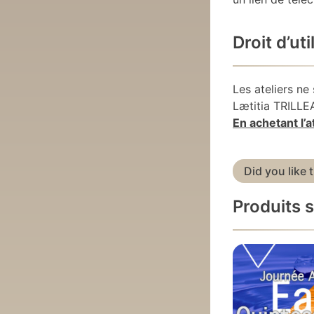
Droit d’ut
Les ateliers ne
Lætitia TRILLE
En achetant l’
Did you like 
Produits s