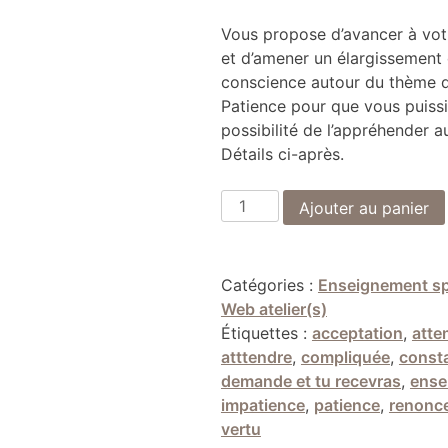
Vous propose d’avancer à vot
et d’amener un élargissement
conscience autour du thème d
Patience pour que vous puissi
possibilité de l’appréhender a
Détails ci-après.
quantité
Ajouter au panier
de
La
Patience,
Catégories :
Enseignement spi
cette
Web atelier(s)
vertu
Étiquettes :
acceptation
,
atte
parfois
atttendre
,
compliquée
,
const
compliquée
demande et tu recevras
,
ense
impatience
,
patience
,
renonc
vertu