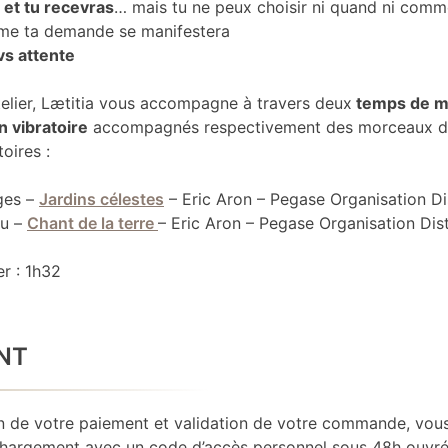
et tu recevras
… mais tu ne peux choisir ni quand ni comm
rme ta demande se manifestera
vs attente
telier, Lætitia vous accompagne à travers deux
temps de m
on vibratoire
accompagnés respectivement des morceaux 
oires :
ges –
Jardins célestes
– Eric Aron – Pegase Organisation Di
au –
Chant de la terre
– Eric Aron – Pegase Organisation Dist
er : 1h32
NT
n de votre paiement et validation de votre commande, vou
échargement avec un code d’accès personnel sous 48h ouvré