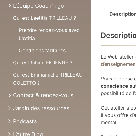
L’équipe Coach’n go
Descriptio
Qui est Laetitia TRILLEAU ?
Prendre rendez-vous avec
Descripti
Lætitia
Conditions tarifaires
Le Web atelier
Qui est Siham FICIENNE ?
d’enseignemen
Qui est Emmanuelle TRILLEAU
Vous propose d
GOLETTO ?
conscience
au
possibilité de 
Contact & rendez-vous
Cet atelier a é
Jardin des ressources
Il vous offre 
Podcasts
mental.
L’Autre Blog