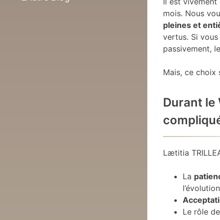
Il est vivement
mois. Nous vous
pleines et ent
vertus. Si vous
passivement, le
Mais, ce choix 
Durant le 
compliqu
Lætitia TRILLEA
La
patien
l’évolutio
Acceptat
Le rôle d