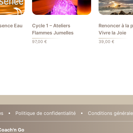
ssence Eau
Cycle 1 – Ateliers
Renoncer à la 
Flammes Jumelles
Vivre la Joie
97,00
€
39,00
€
es
Politique de confidentialité
Conditions générales
oach'n Go