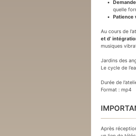
Demande 
quelle fo
Patience 
Au cours de l’a
et d’ intégrati
musiques vibrat
Jardins des an
Le cycle de l’e
Durée de l’ateli
Format : mp4
IMPORTA
Après réceptio
un lien de tél