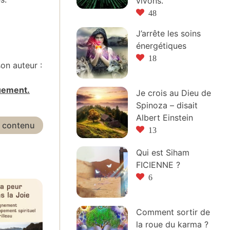
vivons.
48
J’arrête les soins
énergétiques
18
son auteur :
quement.
Je crois au Dieu de
Spinoza – disait
Albert Einstein
e contenu
13
Qui est Siham
FICIENNE ?
6
Comment sortir de
la roue du karma ?