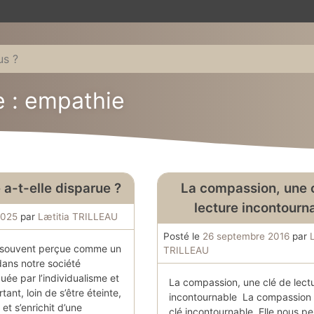
e : empathie
 a-t-elle disparue ?
La compassion, une 
lecture incontourn
2025
par
Lætitia TRILLEAU
Posté le
26 septembre 2016
par
t souvent perçue comme un
TRILLEAU
 dans notre société
ée par l’individualisme et
La compassion, une clé de lect
rtant, loin de s’être éteinte,
incontournable La compassion 
t et s’enrichit d’une
clé incontournable. Elle nous p