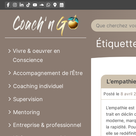
Aller
au
contenu
Étiquett
Vivre & oeuvrer en
Conscience
Accompagnement de l’Être
L’empathie
Coaching individuel
Posté le
8 avril 
Supervision
L’empathie es
Mentoring
trait en déclin
moderne, marqu
Entreprise & professionnel
la rapidité. Pou
elle se redéfini