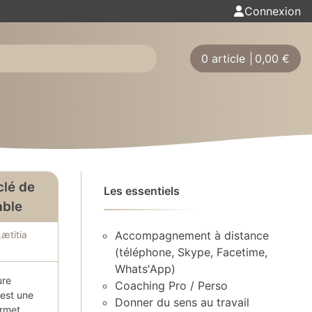
Connexion
0 article
0,00
€
clé de
Les essentiels
able
Accompagnement à distance
Lætitia
(téléphone, Skype, Facetime,
Whats'App)
ure
Coaching Pro / Perso
est une
Donner du sens au travail
ermet