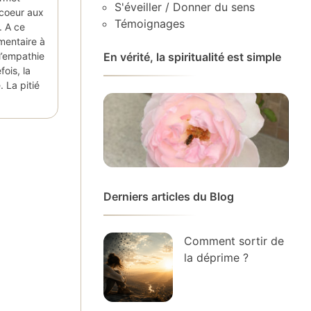
S'éveiller / Donner du sens
 coeur aux
Témoignages
. A ce
mentaire à
l’empathie
En vérité, la spiritualité est simple
fois, la
. La pitié
Derniers articles du Blog
Comment sortir de
la déprime ?