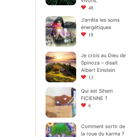
vivons.
48
J’arrête les soins
énergétiques
18
Je crois au Dieu de
Spinoza – disait
Albert Einstein
13
Qui est Siham
FICIENNE ?
6
Comment sortir de
la roue du karma ?