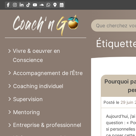
Aller
au
contenu
Étiquette
Vivre & oeuvrer en
Conscience
Accompagnement de l’Être
Pourquoi pa
Coaching individuel
pe
Supervision
Posté le
29 juin
Mentoring
Aujourd’hui, j’a
question : « P
Entreprise & professionnel
si personnelles 
ce poser cette