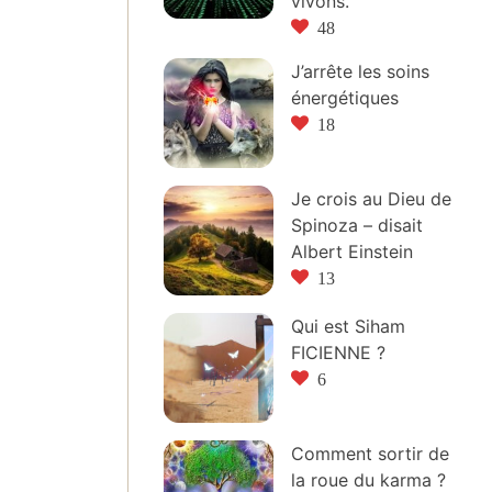
vivons.
48
J’arrête les soins
énergétiques
18
Je crois au Dieu de
Spinoza – disait
Albert Einstein
13
Qui est Siham
FICIENNE ?
6
Comment sortir de
la roue du karma ?