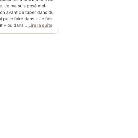
ée. Je me suis posé moi-
on avant de taper dans du
i pu le faire dans « Je fais
ut » ou dans…
Lire la suite