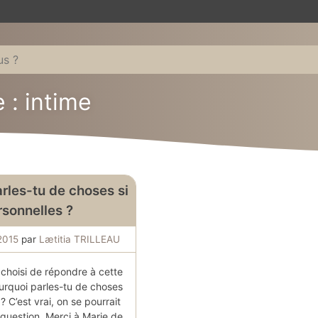
 : intime
rles-tu de choses si
rsonnelles ?
 2015
par
Lætitia TRILLEAU
i choisi de répondre à cette
ourquoi parles-tu de choses
? C’est vrai, on se pourrait
 question. Merci à Marie de