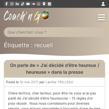
Aller
au
contenu
Étiquette : recueil
On parle de « J’ai décidé d’être heureux /
heureuse » dans la presse
Posté le
10 mai 2017
par
Lætitia TRILLEAU
Chère lectrice, cher lecteur, peut-être ne vous ai-je pas
parlé de J’ai décidé d’être heureux/se – 15 règles d’or
pour réussir. Nous nous connaissons pour diverses
raisons, vous m’avez rencontrée à l’occasion d’une de mes