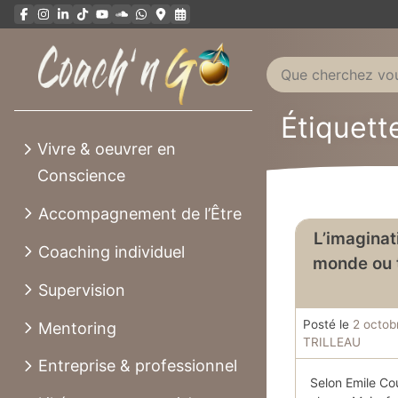
Aller
au
contenu
Étiquette
Vivre & oeuvrer en
Conscience
Accompagnement de l’Être
L’imaginat
Coaching individuel
monde ou t
Supervision
Posté le
2 octob
Mentoring
TRILLEAU
Entreprise & professionnel
Selon Emile Cou