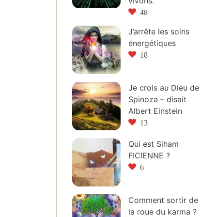
vivons.
48
J’arrête les soins
énergétiques
18
Je crois au Dieu de
Spinoza – disait
Albert Einstein
13
Qui est Siham
FICIENNE ?
6
Comment sortir de
la roue du karma ?