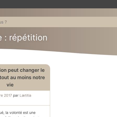
 : répétition
ion peut changer le
out au moins notre
vie
re 2017
par
Lætitia
é, la volonté est une