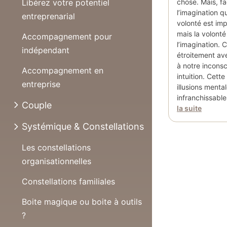
chose. Mais, fa
Libérez votre potentiel
l’imagination q
entreprenarial
volonté est im
mais la volonté
Accompagnement pour
l’imagination.
indépendant
étroitement ave
à notre inconsc
Accompagnement en
intuition. Cett
entreprise
illusions menta
infranchissabl
Couple
la suite
Systémique & Constellations
Les constellations
organisationnelles
Constellations familiales
Boite magique ou boite à outils
?