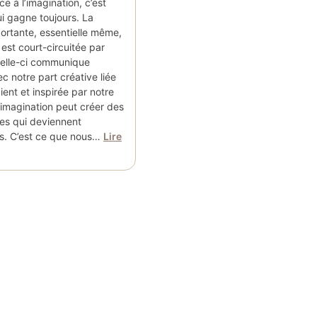
ce à l’imagination, c’est
ui gagne toujours. La
portante, essentielle même,
 est court-circuitée par
 Celle-ci communique
c notre part créative liée
ient et inspirée par notre
e imagination peut créer des
les qui deviennent
es. C’est ce que nous…
Lire