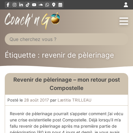
Aller
au
contenu
Étiquette : revenir de pèlerinage
Revenir de pèlerinage – mon retour post
Compostelle
Posté le
28 août 2017
par
Lætitia TRILLEAU
Revenir de pèlerinage pourrait s’appeler comment j’ai vécu
une crise existentielle post Compostelle. Déjà lorsqu’il m’a
fallu revenir de pèlerinage après ma première partie de
pérégrination (80 km pour 4 jours et demi), je vous avais