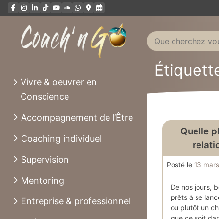
Aller
au
contenu
Étiquette
Vivre & oeuvrer en
Conscience
Accompagnement de l’Être
Quelle p
Coaching individuel
relati
Supervision
Posté le
13 mar
Mentoring
De nos jours, 
prêts à se lanc
Entreprise & professionnel
ou plutôt un c
que ce soit dan