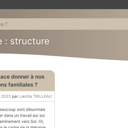
 : structure
lace donner à nos
ons familiales ?
s 2023
par
Lætitia TRILLEAU
beaucoup sont désormais
er dans un travail sur soi
heminement vers Soi. Or,
s le cadre de la thérapie,