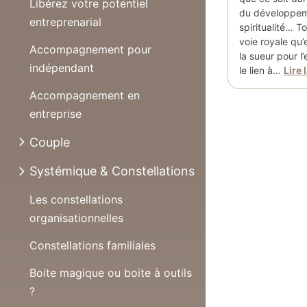
Libérez votre potentiel
du développeme
entreprenarial
spiritualité… T
voie royale qu’
Accompagnement pour
la sueur pour l
indépendant
le lien à…
Lire 
Accompagnement en
entreprise
Couple
Systémique & Constellations
Les constellations
organisationnelles
Constellations familiales
Boite magique ou boite à outils
?