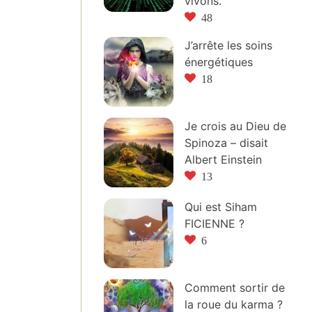
vivons.
48
J’arrête les soins
énergétiques
18
Je crois au Dieu de
Spinoza – disait
Albert Einstein
13
Qui est Siham
FICIENNE ?
6
Comment sortir de
la roue du karma ?