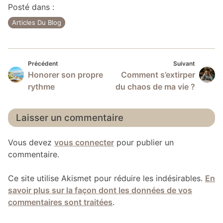
Posté dans :
Articles Du Blog
Précédent
Suivan
Navigation
Précédent
Suivant
Honorer son propre
Comment s’extirper
de
rythme
du chaos de ma vie ?
l’article
Laisser un commentaire
Vous devez
vous connecter
pour publier un
commentaire.
Ce site utilise Akismet pour réduire les indésirables.
En
savoir plus sur la façon dont les données de vos
commentaires sont traitées
.