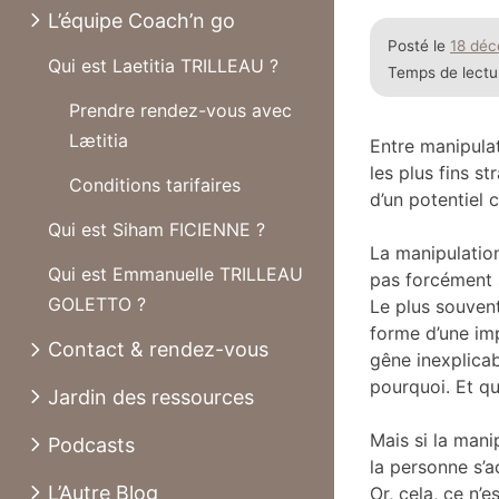
L’équipe Coach’n go
Posté le
18 dé
Qui est Laetitia TRILLEAU ?
Temps de lectu
Prendre rendez-vous avec
Lætitia
Entre manipulat
les plus fins s
Conditions tarifaires
d’un potentiel 
Qui est Siham FICIENNE ?
La manipulation
Qui est Emmanuelle TRILLEAU
pas forcément s
GOLETTO ?
Le plus souvent
forme d’une imp
Contact & rendez-vous
gêne inexplica
pourquoi. Et qu
Jardin des ressources
Mais si la manip
Podcasts
la personne s’a
L’Autre Blog
Or, cela, ce n’