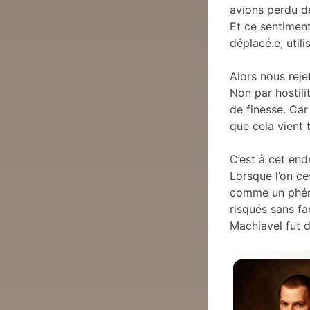
avions perdu d
Et ce sentiment
déplacé.e, utili
Alors nous reje
Non par hostili
de finesse. Car
que cela vient 
C’est à cet end
Lorsque l’on ce
comme un phéno
risqués sans fa
Machiavel fut d