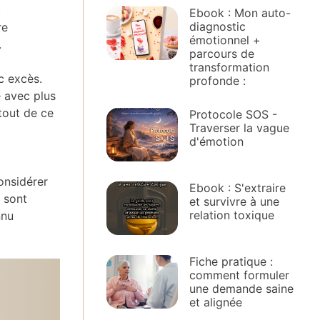
.
Ebook : Mon auto-
diagnostic
re
émotionnel +
.
parcours de
transformation
c excès.
profonde :
é avec plus
rtout de ce
Protocole SOS -
Traverser la vague
d'émotion
onsidérer
Ebook : S'extraire
 sont
et survivre à une
relation toxique
nnu
Fiche pratique :
comment formuler
une demande saine
et alignée