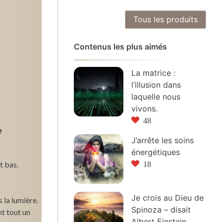
Tous les produits
Contenus les plus aimés
La matrice :
l’illusion dans
laquelle nous
vivons.
48
e
J’arrête les soins
énergétiques
t bas.
18
Je crois au Dieu de
s la lumière.
Spinoza – disait
nt tout un
Albert Einstein