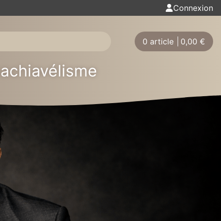
Connexion
0 article
0,00
€
machiavélisme