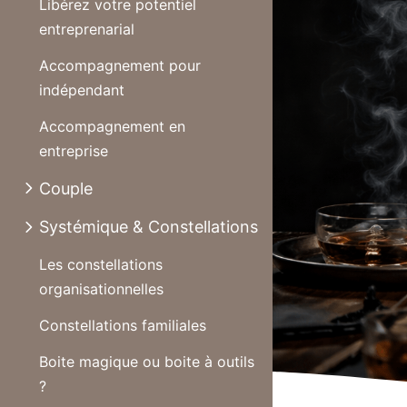
Libérez votre potentiel
entreprenarial
Accompagnement pour
indépendant
Accompagnement en
entreprise
Couple
Systémique & Constellations
Les constellations
organisationnelles
Constellations familiales
Boite magique ou boite à outils
?