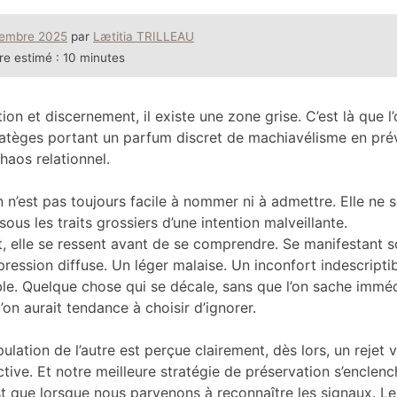
cembre 2025
par
Lætitia TRILLEAU
re estimé :
10 minutes
ion et discernement, il existe une zone grise. C’est là que l
tratèges portant un parfum discret de machiavélisme en pré
chaos relationnel.
 n’est pas toujours facile à nommer ni à admettre. Elle ne 
ous les traits grossiers d’une intention malveillante.
, elle se ressent avant de se comprendre. Se manifestant s
ression diffuse. Un léger malaise. Un inconfort indescripti
ble. Quelque chose qui se décale, sans que l’on sache imm
’on aurait tendance à choisir d’ignorer.
ulation de l’autre est perçue clairement, dès lors, un rejet 
ctive. Et notre meilleure stratégie de préservation s’enclenc
est que lorsque nous parvenons à reconnaître les signaux. Le