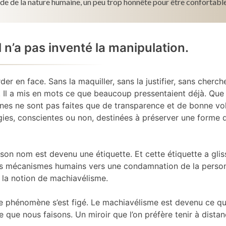
de de la nature humaine, un peu trop honnête pour être confortable
 n’a pas inventé la manipulation.
rder en face. Sans la maquiller, sans la justifier, sans cherche
 Il a mis en mots ce que beaucoup pressentaient déjà. Que 
ines ne sont pas faites que de transparence et de bonne vo
gies, conscientes ou non, destinées à préserver une forme 
son nom est devenu une étiquette. Et cette étiquette a glis
s mécanismes humains vers une condamnation de la person
e la notion de machiavélisme.
 le phénomène s’est figé. Le machiavélisme est devenu ce que
e que nous faisons. Un miroir que l’on préfère tenir à distan