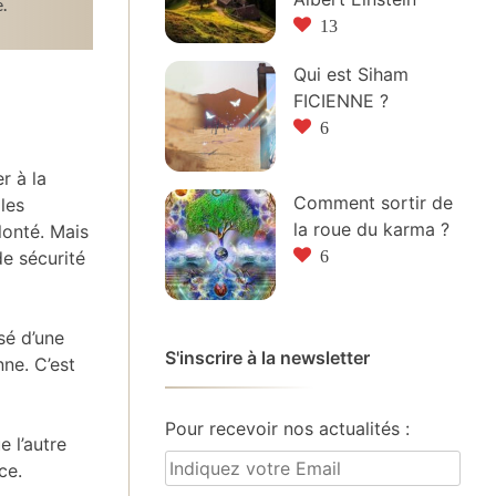
.
13
Qui est Siham
FICIENNE ?
6
r à la
Comment sortir de
les
la roue du karma ?
lonté. Mais
6
de sécurité
sé d’une
S'inscrire à la newsletter
ne. C’est
Pour recevoir nos actualités :
 l’autre
ce.