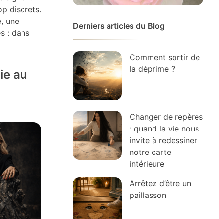
op discrets.
é, une
Derniers articles du Blog
s : dans
Comment sortir de
la déprime ?
ie au
Changer de repères
: quand la vie nous
invite à redessiner
notre carte
intérieure
Arrêtez d’être un
paillasson