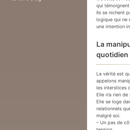
qui témoignent 
Ils se nichent 
logique qui ne 
une intention in
La manipu
quotidien
La vérité est q
appelons manip
les interstices 
Elle n’a rien de
Elle se loge da
relationnels qu
malgré soi.
– Un pas de cô
tension.