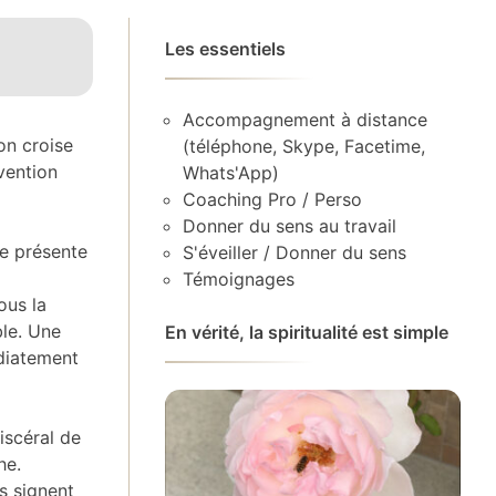
Les essentiels
Accompagnement à distance
’on croise
(téléphone, Skype, Facetime,
vention
Whats'App)
Coaching Pro / Perso
Donner du sens au travail
se présente
S'éveiller / Donner du sens
Témoignages
ous la
ble. Une
En vérité, la spiritualité est simple
édiatement
viscéral de
he.
s signent