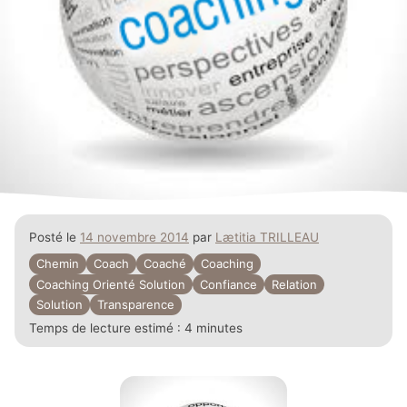
Posté le
14 novembre 2014
par
Lætitia TRILLEAU
Chemin
Coach
Coaché
Coaching
Coaching Orienté Solution
Confiance
Relation
Solution
Transparence
Temps de lecture estimé :
4 minutes