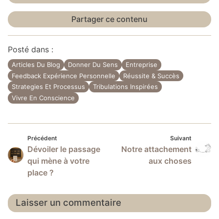
Partager ce contenu
Posté dans :
Articles Du Blog
Donner Du Sens
Entreprise
Feedback Expérience Personnelle
Réussite & Succès
Strategies Et Processus
Tribulations Inspirées
Vivre En Conscience
Précédent
Suivan
Navigation
Précédent
Suivant
Dévoiler le passage
Notre attachement
de
qui mène à votre
aux choses
l’article
place ?
Laisser un commentaire