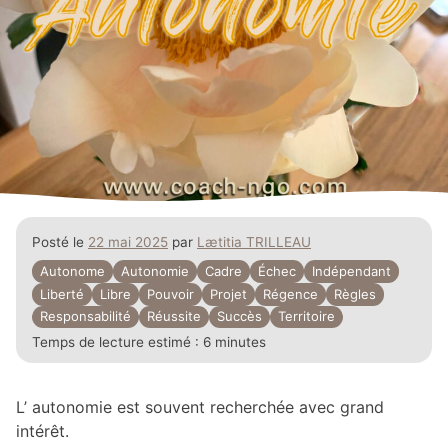
Posté le
22 mai 2025
par
Lætitia TRILLEAU
Autonome
Autonomie
Cadre
Échec
Indépendant
Liberté
Libre
Pouvoir
Projet
Régence
Règles
Responsabilité
Réussite
Succès
Territoire
Temps de lecture estimé :
6 minutes
L’ autonomie est souvent recherchée avec grand
intérêt.