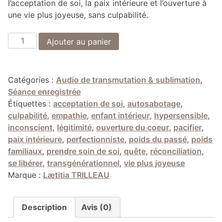
l’acceptation de soi, la paix intérieure et l’ouverture à
une vie plus joyeuse, sans culpabilité.
quantité
Ajouter au panier
de
Audio
"La
Catégories :
Audio de transmutation & sublimation
,
lumière
Séance enregistrée
derrière
Étiquettes :
acceptation de soi
,
autosabotage
,
le
culpabilité
,
empathie
,
enfant intérieur
,
hypersensible
,
mur"
inconscient
,
légitimité
,
ouverture du coeur
,
pacifier
,
paix intérieure
,
perfectionniste
,
poids du passé
,
poids
familiaux
,
prendre soin de soi
,
quête
,
réconciliation
,
se libérer
,
transgénérationnel
,
vie plus joyeuse
Marque :
Lætitia TRILLEAU
Description
Avis (0)