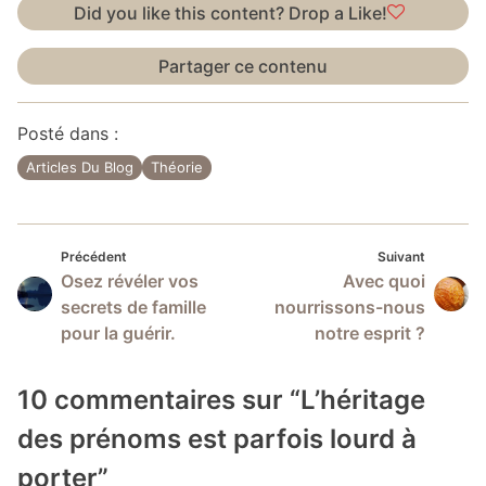
Did you like this content? Drop a Like!
Partager ce contenu
Posté dans :
Articles Du Blog
Théorie
Précédent
Suivan
Navigation
Précédent
Suivant
Osez révéler vos
Avec quoi
de
secrets de famille
nourrissons-nous
l’article
pour la guérir.
notre esprit ?
10 commentaires sur “
L’héritage
des prénoms est parfois lourd à
porter
”