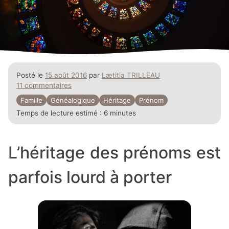
Posté le
15 août 2016
par
Lætitia TRILLEAU
11 commentaires
Famille
Généalogique
Héritage
Prénom
Temps de lecture estimé :
6 minutes
L’héritage des prénoms est
parfois lourd à porter