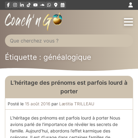
Aller
au
contenu
Étiquette : généalogique
L’héritage des prénoms est parfois lourd à
porter
Posté le
15 août 2016
par
Lætitia TRILLEAU
L’héritage des prénoms est parfois lourd à porter Nous
avions parlé de l’importance de révéler les secrets de
famille. Aujourd’hui, abordons l’effet karmique des
prénoms. Il est d’usage dans certaines familles de