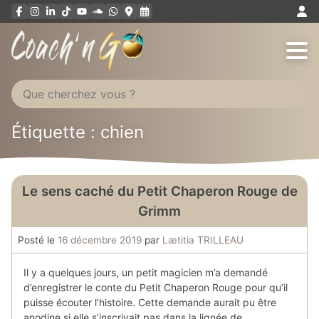
Aller
au
contenu
Étiquette : chien
Le sens caché du Petit Chaperon Rouge de
Grimm
Posté le
16 décembre 2019
par
Lætitia TRILLEAU
Il y a quelques jours, un petit magicien m’a demandé
d’enregistrer le conte du Petit Chaperon Rouge pour qu’il
puisse écouter l’histoire. Cette demande aurait pu être
anodine si elle s’inscrivait pas dans la lignée de