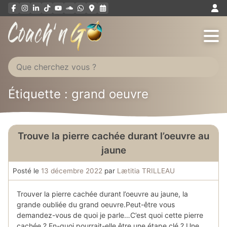
Aller
au
contenu
Étiquette : grand oeuvre
Trouve la pierre cachée durant l’oeuvre au
jaune
Posté le
13 décembre 2022
par
Lætitia TRILLEAU
Trouver la pierre cachée durant l’oeuvre au jaune, la
grande oubliée du grand oeuvre.Peut-être vous
demandez-vous de quoi je parle…C’est quoi cette pierre
cachée ? En-quoi pourrait-elle être une étape clé ? Une