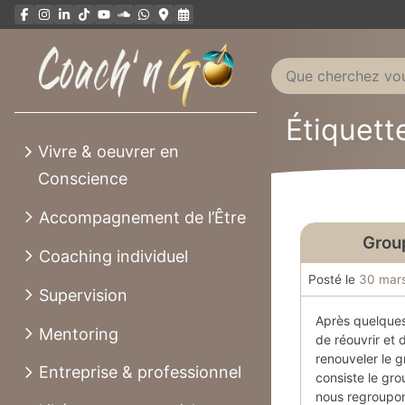
Aller
au
contenu
Étiquett
Vivre & oeuvrer en
Conscience
Accompagnement de l’Être
Grou
Coaching individuel
Posté le
30 mar
Supervision
Après quelques 
Mentoring
de réouvrir et 
renouveler le 
Entreprise & professionnel
consiste le gr
nous regroupo