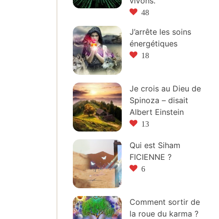
vivons.
48
J’arrête les soins
énergétiques
18
Je crois au Dieu de
Spinoza – disait
Albert Einstein
13
Qui est Siham
FICIENNE ?
6
Comment sortir de
la roue du karma ?