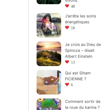
vivons.
48
J’arrête les soins
énergétiques
18
Je crois au Dieu de
Spinoza – disait
Albert Einstein
13
Qui est Siham
FICIENNE ?
6
Comment sortir de
la roue du karma ?