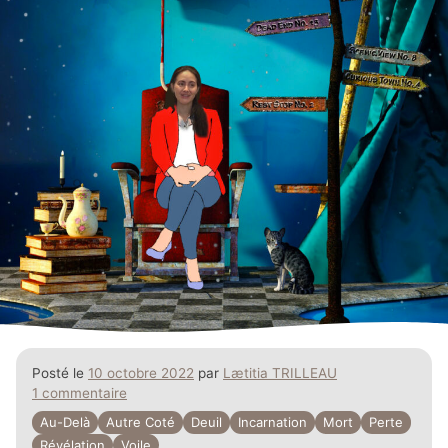
Posté le
10 octobre 2022
par
Lætitia TRILLEAU
1 commentaire
Au-Delà
Autre Coté
Deuil
Incarnation
Mort
Perte
Révélation
Voile