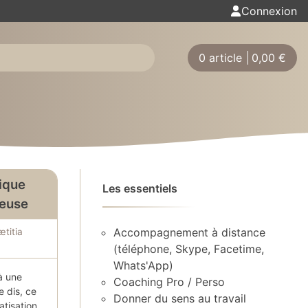
Connexion
0 article
0,00
€
tique
Les essentiels
ieuse
Accompagnement à distance
ætitia
(téléphone, Skype, Facetime,
Whats'App)
à une
Coaching Pro / Perso
e dis, ce
Donner du sens au travail
atisation.