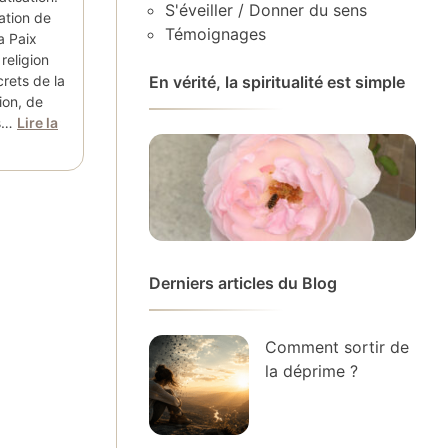
S'éveiller / Donner du sens
vation de
Témoignages
la Paix
 religion
crets de la
En vérité, la spiritualité est simple
tion, de
es…
Lire la
Derniers articles du Blog
Comment sortir de
la déprime ?