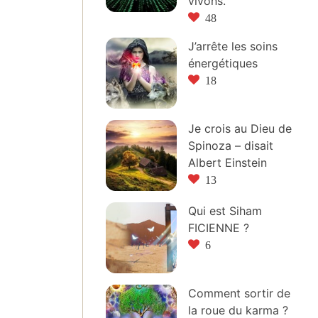
vivons.
48
J’arrête les soins
énergétiques
18
Je crois au Dieu de
Spinoza – disait
Albert Einstein
13
Qui est Siham
FICIENNE ?
6
Comment sortir de
la roue du karma ?