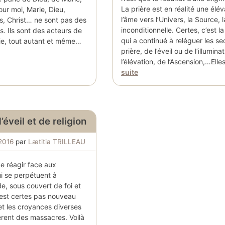
La prière est en réalité une élé
our moi, Marie, Dieu,
l’âme vers l’Univers, la Source, 
, Christ… ne sont pas des
inconditionnelle. Certes, c’est la
. Ils sont des acteurs de
qui a continué à reléguer les se
Vie, tout autant et même…
prière, de l’éveil ou de l’illumina
l’élévation, de l’Ascension,…Ell
suite
éveil et de religion
 2016
par
Lætitia TRILLEAU
e réagir face aux
 se perpétuent à
e, sous couvert de foi et
 n’est certes pas nouveau
 et les croyances diverses
èrent des massacres. Voilà