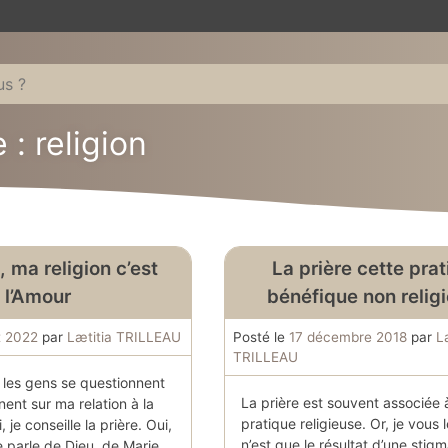
 : religion
, ma religion c’est
La prière cette pra
l’Amour
bénéfique non relig
et 2022
par
Lætitia TRILLEAU
Posté le
17 décembre 2018
par
L
TRILLEAU
 les gens se questionnent
La prière est souvent associée 
ent sur ma relation à la
pratique religieuse. Or, je vous l
, je conseille la prière. Oui,
n’est que le résultat d’une stigm
je parle de Dieu, de Marie,