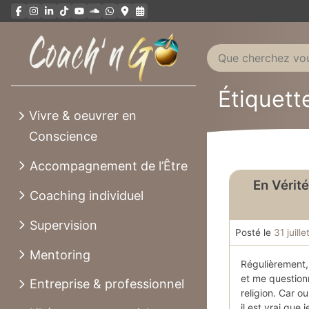
Aller
au
contenu
Étiquette
Vivre & oeuvrer en
Conscience
Accompagnement de l’Être
En Vérité
Coaching individuel
Supervision
Posté le
31 juill
Mentoring
Régulièrement,
et me questionn
Entreprise & professionnel
religion. Car oui
il est vrai que 