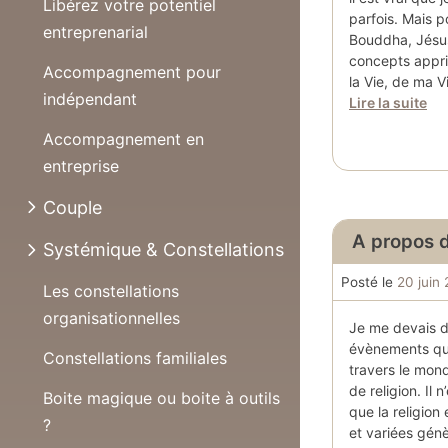
Libérez votre potentiel
parfois. Mais p
entreprenarial
Bouddha, Jésus
concepts appris
Accompagnement pour
la Vie, de ma 
indépendant
Lire la suite
Accompagnement en
entreprise
Couple
A propos d’
Systémique & Constellations
Posté le
20 juin
Les constellations
organisationnelles
Je me devais d
évènements qui
Constellations familiales
travers le mond
de religion. Il
Boite magique ou boite à outils
que la religion
?
et variées gén