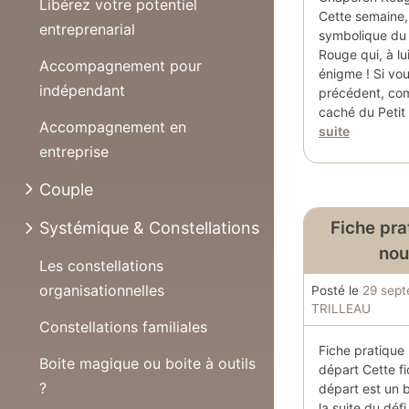
Libérez votre potentiel
Cette semaine,
entreprenarial
symbolique du 
Rouge qui, à lu
Accompagnement pour
énigme ! Si vous
indépendant
précédent, com
caché du Peti
Accompagnement en
suite
entreprise
Couple
Fiche prat
Systémique & Constellations
nou
Les constellations
organisationnelles
Posté le
29 sep
TRILLEAU
Constellations familiales
Fiche pratique 
Boite magique ou boite à outils
départ Cette f
?
départ est un 
la suite du défi