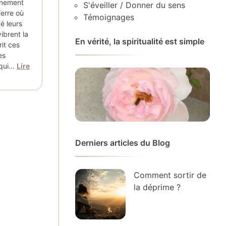
onnement
S'éveiller / Donner du sens
erre où
Témoignages
dé leurs
ibrent la
En vérité, la spiritualité est simple
rit ces
es
 qui…
Lire
Derniers articles du Blog
Comment sortir de
la déprime ?