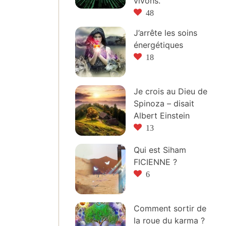
vivons.
48
J’arrête les soins
énergétiques
18
Je crois au Dieu de
Spinoza – disait
Albert Einstein
13
Qui est Siham
FICIENNE ?
6
Comment sortir de
la roue du karma ?