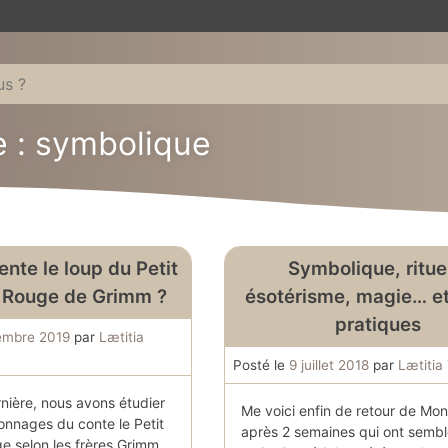
e : symbolique
nte le loup du Petit
Symbolique, ritue
 Rouge de Grimm ?
ésotérisme, magie… et
pratiques
embre 2019
par
Lætitia
Posté le
9 juillet 2018
par
Lætitia
nière, nous avons étudier
Me voici enfin de retour de Mon
onnages du conte le Petit
après 2 semaines qui ont sembl
 selon les frères Grimm.