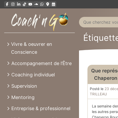
Aller
au
contenu
Étiquett
Vivre & oeuvrer en
Conscience
Accompagnement de l’Être
Que représe
Coaching individuel
Chaperon
Supervision
Posté le
23 déc
TRILLEAU
Mentoring
La semaine der
Entreprise & professionnel
les autres pers
Chaperon Rouge