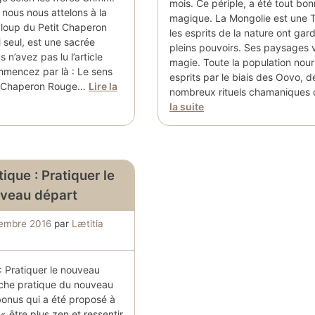
mois. Ce périple, a été tout b
 nous nous attelons à la
magique. La Mongolie est une T
loup du Petit Chaperon
les esprits de la nature ont gar
i seul, est une sacrée
pleins pouvoirs. Ses paysages v
 n’avez pas lu l’article
magie. Toute la population nour
mencez par là : Le sens
esprits par le biais des Oovo, d
t Chaperon Rouge…
Lire la
nombreux rituels chamaniques
la suite
ique : Pratiquer le
veau départ
tembre 2016
par
Lætitia
: Pratiquer le nouveau
iche pratique du nouveau
bonus qui a été proposé à
 « être plus zen et ressentir