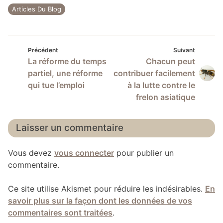
Articles Du Blog
Précédent
Suivan
Navigation
Précédent
Suivant
La réforme du temps
Chacun peut
de
partiel, une réforme
contribuer facilement
l’article
qui tue l’emploi
à la lutte contre le
frelon asiatique
Laisser un commentaire
Vous devez
vous connecter
pour publier un
commentaire.
Ce site utilise Akismet pour réduire les indésirables.
En
savoir plus sur la façon dont les données de vos
commentaires sont traitées
.