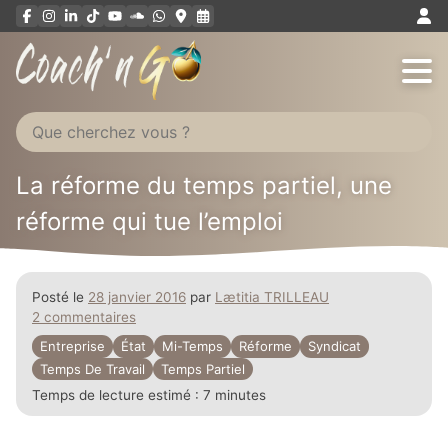
Aller
au
contenu
La réforme du temps partiel, une
réforme qui tue l’emploi
Posté le
28 janvier 2016
par
Lætitia TRILLEAU
2 commentaires
Entreprise
État
Mi-Temps
Réforme
Syndicat
Temps De Travail
Temps Partiel
Temps de lecture estimé :
7 minutes