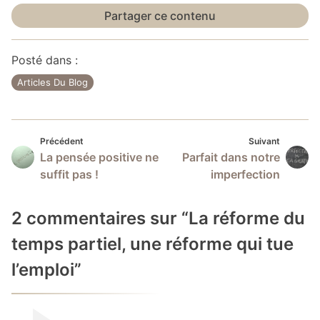
Partager ce contenu
Posté dans :
Articles Du Blog
Précédent
Suivan
Navigation
Précédent
Suivant
La pensée positive ne
Parfait dans notre
de
suffit pas !
imperfection
l’article
2 commentaires sur “
La réforme du
temps partiel, une réforme qui tue
l’emploi
”