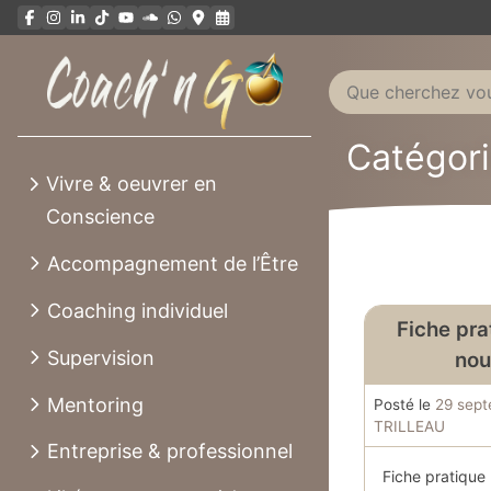
Aller
au
contenu
Catégori
Vivre & oeuvrer en
Conscience
Accompagnement de l’Être
Coaching individuel
Fiche prat
Supervision
nou
Mentoring
Posté le
29 sep
TRILLEAU
Entreprise & professionnel
Fiche pratique 