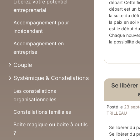
Libérez votre potentiel
départ Cette f
départ est un 
entreprenarial
la suite du défi
la paix en soi 
Accompagnement pour
est le début du
indépendant
Chaque nouveau
la possibilité 
Accompagnement en
entreprise
Couple
Systémique & Constellations
Se libérer
Les constellations
organisationnelles
Posté le
23 sep
Constellations familiales
TRILLEAU
Boite magique ou boite à outils
Se libérer du 
?
Se libérer du 