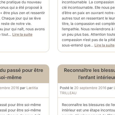
iche pratique du nouveau
incontournable La compassion 
bonus qui a été proposé à
clé incontournable. Elle nous p
 « être plus zen et ressentir
d’être en paix en ouvrant notre
». Chaque jour qui se lève
autres tout en ressentant le leur
 reste de notre vie.
titre, la compassion est complé
 jour qui naît, nous avons
l’empathie. Nous reviendrons à 
de tout…
Lire la suite
un peu plus bas. Attention toute
compassion n’est pas de la pitié
sous-entend que…
Lire la suite
 du passé pour être
Reconnaître les bless
soi-même
l’enfant intérieu
tembre 2016
par
Lætitia
Posté le
20 septembre 2016
par
TRILLEAU
passé pour être soi-même
Reconnaître les blessures de l’e
passé pour être soi-même
intérieur est une étape inconto