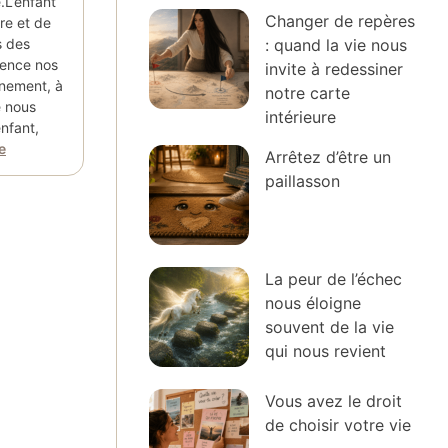
.L’enfant
Changer de repères
re et de
: quand la vie nous
s des
luence nos
invite à redessiner
nnement, à
notre carte
e nous
intérieure
nfant,
e
Arrêtez d’être un
paillasson
La peur de l’échec
nous éloigne
souvent de la vie
qui nous revient
Vous avez le droit
de choisir votre vie