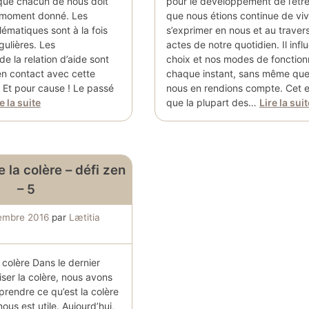
que chacun de nous doit
pour le développement de l’être
 moment donné. Les
que nous étions continue de viv
lématiques sont à la fois
s’exprimer en nous et au traver
gulières. Les
actes de notre quotidien. Il inf
de la relation d’aide sont
choix et nos modes de fonctio
n contact avec cette
chaque instant, sans même qu
 Et pour cause ! Le passé
nous en rendions compte. Cet e
e la suite
que la plupart des…
Lire la suit
e la colère – défi zen
– 5
embre 2016
par
Lætitia
a colère Dans le dernier
oiser la colère, nous avons
rendre ce qu’est la colère
nous est utile. Aujourd’hui,