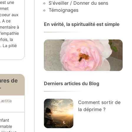
est une
S'éveiller / Donner du sens
ermet
Témoignages
 coeur aux
. A ce
En vérité, la spiritualité est simple
mentaire à
l’empathie
fois, la
. La pitié
ures de
Derniers articles du Blog
r
Lætitia
Comment sortir de
la déprime ?
nfant
urnable