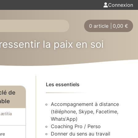
Connexion
0 article
0,00
€
ressentir la paix en soi
Les essentiels
clé de
able
Accompagnement à distance
(téléphone, Skype, Facetime,
Lætitia
Whats'App)
Coaching Pro / Perso
Donner du sens au travail
ure