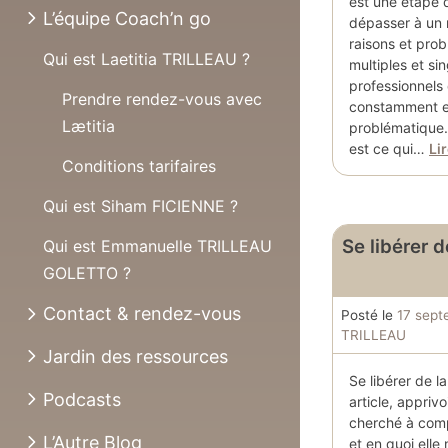
est une étape 
L’équipe Coach’n go
dépasser à un
raisons et prob
Qui est Laetitia TRILLEAU ?
multiples et sin
professionnels 
Prendre rendez-vous avec
constamment e
Lætitia
problématique.
est ce qui…
Lir
Conditions tarifaires
Qui est Siham FICIENNE ?
Se libérer d
Qui est Emmanuelle TRILLEAU
GOLETTO ?
Contact & rendez-vous
Posté le
17 sept
TRILLEAU
Jardin des ressources
Se libérer de l
Podcasts
article, appriv
cherché à comp
L’Autre Blog
et en quoi elle 