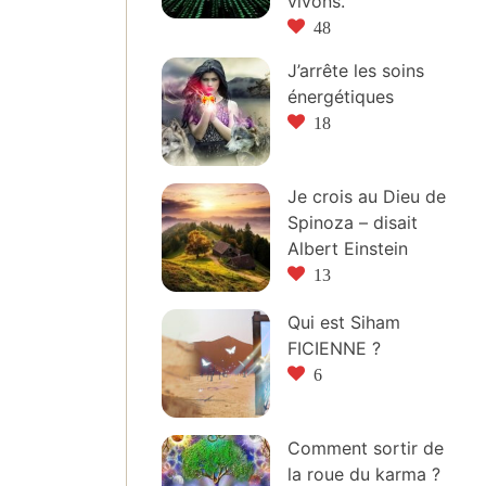
vivons.
48
J’arrête les soins
énergétiques
18
Je crois au Dieu de
Spinoza – disait
Albert Einstein
13
Qui est Siham
FICIENNE ?
6
Comment sortir de
la roue du karma ?