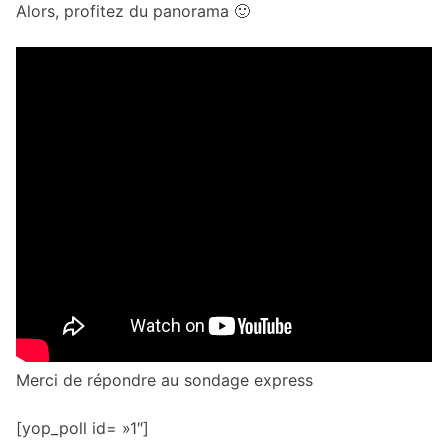
Alors, profitez du panorama 🙂
Merci de répondre au sondage express
[yop_poll id= »1″]