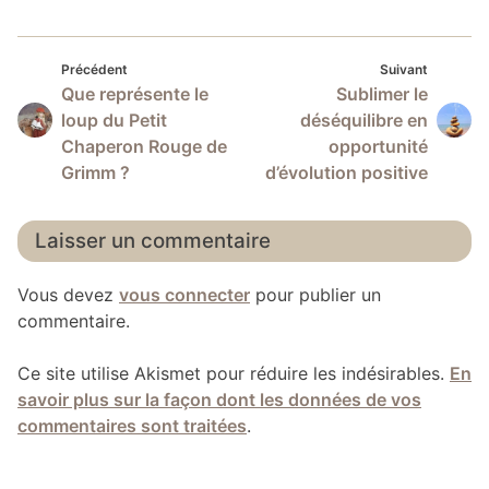
Précédent
Suivan
Navigation
Précédent
Suivant
Que représente le
Sublimer le
de
loup du Petit
déséquilibre en
l’article
Chaperon Rouge de
opportunité
Grimm ?
d’évolution positive
Laisser un commentaire
Vous devez
vous connecter
pour publier un
commentaire.
Ce site utilise Akismet pour réduire les indésirables.
En
savoir plus sur la façon dont les données de vos
commentaires sont traitées
.