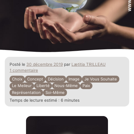
Posté le
30 décembre 2019
par
Lætitia TRILLEAU
1 commentaire
Choix
Concept
Décision
Image
Je Vous Souhaite
Le Meileur
Liberté
Nous-Même
Paix
Représentation
Soi-Même
Temps de lecture estimé :
6 minutes