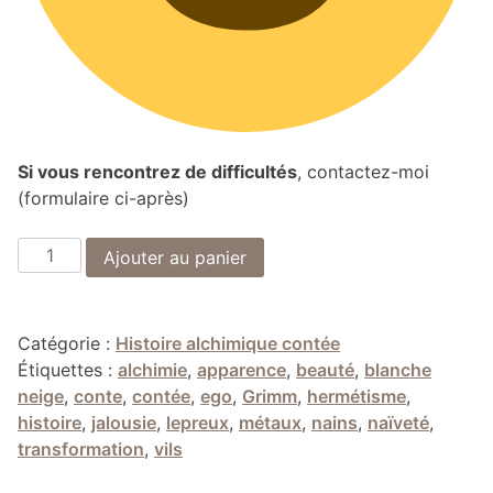
Si vous rencontrez de difficultés
, contactez-moi
(formulaire ci-après)
quantité
Ajouter au panier
de
Blanche
neige
Catégorie :
Histoire alchimique contée
-
Étiquettes :
alchimie
,
apparence
,
beauté
,
blanche
Histoire
neige
,
conte
,
contée
,
ego
,
Grimm
,
hermétisme
,
alchimique
histoire
,
jalousie
,
lepreux
,
métaux
,
nains
,
naïveté
,
contée
transformation
,
vils