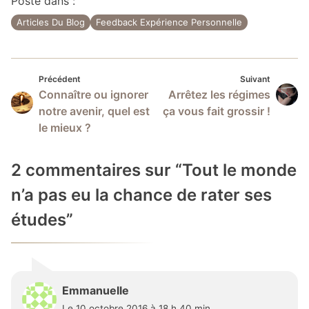
Posté dans :
Articles Du Blog
Feedback Expérience Personnelle
Précédent
Suivan
Navigation
Précédent
Suivant
Connaître ou ignorer
Arrêtez les régimes
de
notre avenir, quel est
ça vous fait grossir !
l’article
le mieux ?
2 commentaires sur “
Tout le monde
n’a pas eu la chance de rater ses
études
”
Emmanuelle
Le 10 octobre 2016 à 18 h 40 min