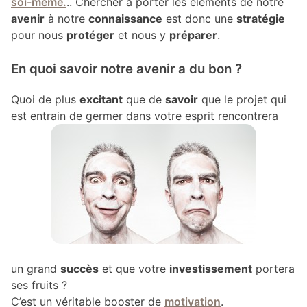
soi-même.
.. Chercher à porter les éléments de notre
avenir
à notre
connaissance
est donc une
stratégie
pour nous
protéger
et nous y
préparer
.
En quoi savoir notre avenir a du bon ?
Quoi de plus
excitant
que de
savoir
que le projet qui
est entrain de germer dans votre esprit rencontrera
un grand
succès
et que votre
investissement
portera
ses fruits ?
C’est un véritable booster de
motivation
.